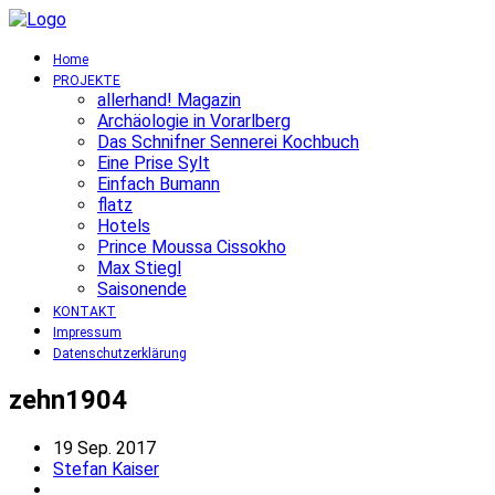
Home
PROJEKTE
allerhand! Magazin
Archäologie in Vorarlberg
Das Schnifner Sennerei Kochbuch
Eine Prise Sylt
Einfach Bumann
flatz
Hotels
Prince Moussa Cissokho
Max Stiegl
Saisonende
KONTAKT
Impressum
Datenschutzerklärung
zehn1904
19 Sep. 2017
Stefan Kaiser